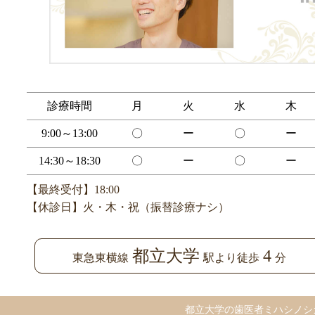
診療時間
月
火
水
木
9:00～13:00
〇
ー
〇
ー
14:30～18:30
〇
ー
〇
ー
【最終受付】18:00
【休診日】火・木・祝（振替診療ナシ）
都立大学
4
東急東横線
駅より徒歩
分
都立大学の歯医者ミハシノシ