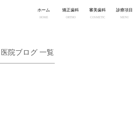
ホーム
矯正歯科
審美歯科
診療項目
HOME
ORTHO
COSMETIC
MENU
医院ブログ 一覧