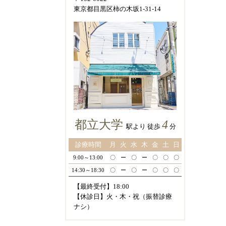
東京都目黒区柿の木坂1-31-14
都立大学
4
駅より 徒歩
分
診療時間
月
火
水
木
金
土
日
9:00～13:00
〇
ー
〇
ー
〇
〇
〇
14:30～18:30
〇
ー
〇
ー
〇
〇
〇
【最終受付】18:00
【休診日】火・木・祝（振替診療
ナシ）