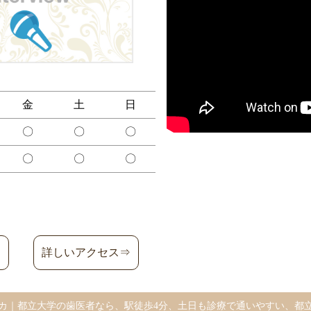
金
土
日
〇
〇
〇
〇
〇
〇
詳しいアクセス⇒
カ｜都立大学の歯医者なら、駅徒歩4分、土日も診療で通いやすい、都