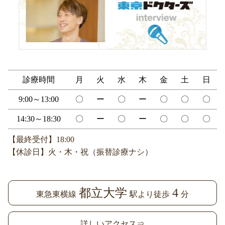
診療時間
月
火
水
木
金
土
日
9:00～13:00
〇
ー
〇
ー
〇
〇
〇
14:30～18:30
〇
ー
〇
ー
〇
〇
〇
【最終受付】18:00
【休診日】火・木・祝（振替診療ナシ）
都立大学
4
東急東横線
駅より徒歩
分
詳しいアクセス⇒