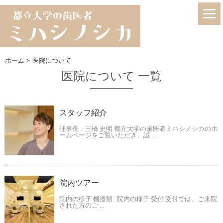
ホーム
>
医院について
医院について 一覧
スタッフ紹介
理事長：三橋 史明 都立大学の歯医者ミハシノシカのホ
ームページをご覧いただき、誠 ...
院内ツアー
院内の様子 機器類 院内の様子 受付 受付では、ご来院
された方のご ...